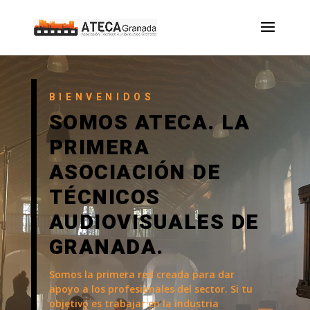
BIENVENIDOS
SOMOS ATECA. LA
PRIMERA
ASOCIACIÓN DE
TÉCNICOS
AUDIOVISUALES DE
GRANADA.
Somos la primera red creada para dar
apoyo a los profesionales del sector. Si tu
objetivo es trabajar en la industria