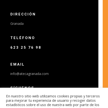
DIRECCIÓN
Granada
TELÉFONO
623 25 76 98
EMAIL
info@atecagranada.com
SÍGUENOS
En nuestro sitio web utilizamos cookies propias y terceros
para mejorar tu experiencia de usuario y recoger datos
estadísticos sobre el uso de nuestra web por parte de los